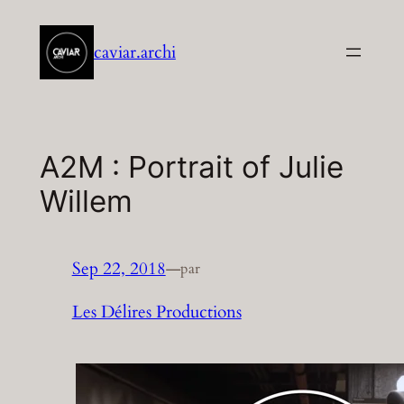
Aller
au
caviar.archi
contenu
A2M : Portrait of Julie
Willem
Sep 22, 2018
—
par
Les Délires Productions