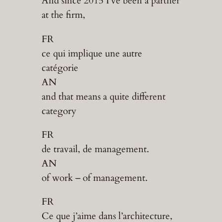
And since 2015 I’ve been a partner
at the firm,
FR
ce qui implique une autre
catégorie
AN
and that means a quite different
category
FR
de travail, de management.
AN
of work – of management.
FR
Ce que j’aime dans l’architecture,