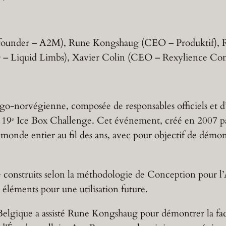
t founder – A2M), Rune Kongshaug (CEO – Produktif),
O – Liquid Limbs), Xavier Colin (CEO – Rexylience Con
o-norvégienne, composée de responsables officiels et d’i
 19ᵉ Ice Box Challenge. Cet événement, créé en 2007 pa
nde entier au fil des ans, avec pour objectif de démontrer
 été construits selon la méthodologie de Conception pou
 éléments pour une utilisation future.
 Belgique a assisté Rune Kongshaug pour démontrer la fa