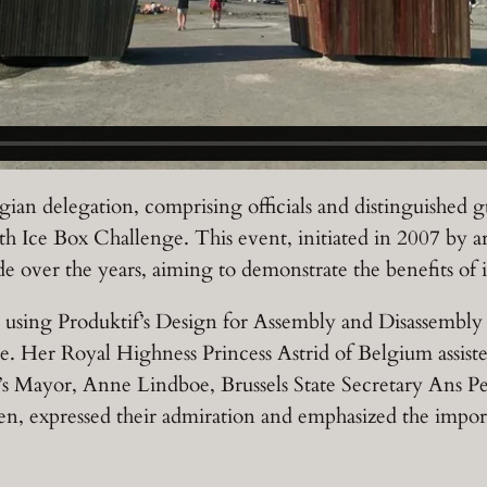
an delegation, comprising officials and distinguished 
Ice Box Challenge. This event, initiated in 2007 by a
 over the years, aiming to demonstrate the benefits of i
uilt using Produktif’s Design for Assembly and Disassem
se. Her Royal Highness Princess Astrid of Belgium assi
o’s Mayor, Anne Lindboe, Brussels State Secretary Ans P
n, expressed their admiration and emphasized the import