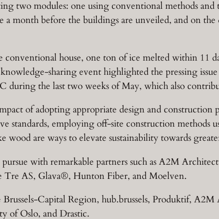
ing two modules: one using conventional methods and th
 ice a month before the buildings are unveiled, and on the
 conventional house, one ton of ice melted within 11 da
l knowledge-sharing event highlighted the pressing issue
 during the last two weeks of May, which also contribut
impact of adopting appropriate design and construction 
ssive standards, employing off-site construction methods
like wood are ways to elevate sustainability towards great
 to pursue with remarkable partners such as A2M Archite
je Tre AS, Glava®, Hunton Fiber, and Moelven.
 Brussels-Capital Region, hub.brussels, Produktif, A2M 
ty of Oslo, and Drastic.