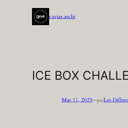
Aller
au
caviar.archi
contenu
ICE BOX CHALLE
Mar 11, 2025
—
Les Délire
par