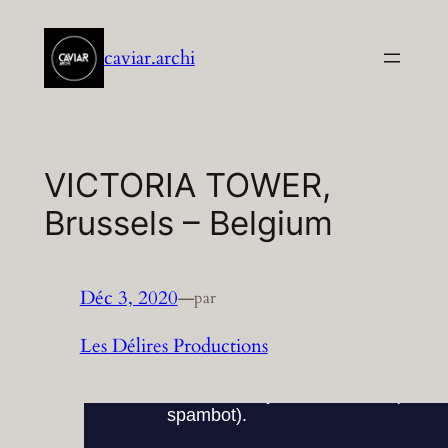
Aller
au
caviar.archi
contenu
VICTORIA TOWER,
Brussels – Belgium
Déc 3, 2020
—
par
Les Délires Productions