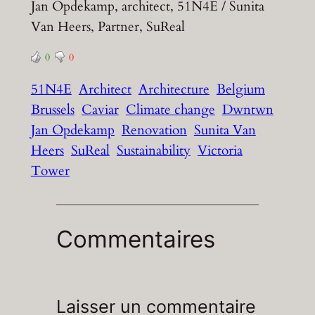
Jan Opdekamp, architect, 51N4E / Sunita
Van Heers, Partner, SuReal
0
0
51N4E
Architect
Architecture
Belgium
Brussels
Caviar
Climate change
Dwntwn
Jan Opdekamp
Renovation
Sunita Van
Heers
SuReal
Sustainability
Victoria
Tower
Commentaires
Laisser un commentaire