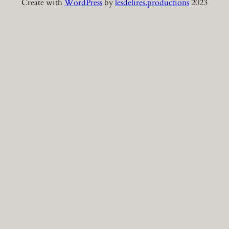
Create with
WordPress
by
lesdelires.productions
2023