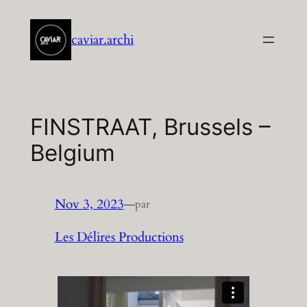
Aller
au
caviar.archi
contenu
FINSTRAAT, Brussels –
Belgium
Nov 3, 2023
—
par
Les Délires Productions