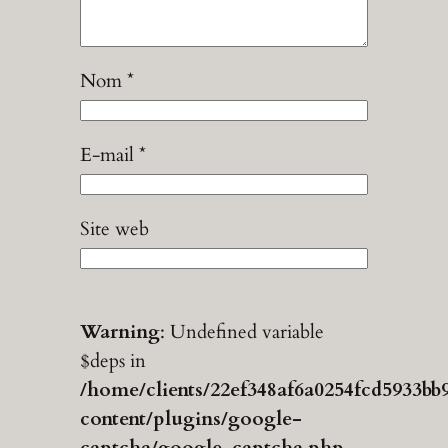
Nom
*
E-mail
*
Site web
Warning
: Undefined variable
$deps in
/home/clients/22ef348af6a0254fcd5933bb
content/plugins/google-
captcha/google-captcha.php