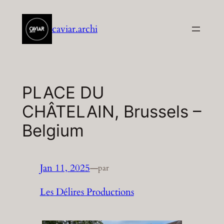
Aller
au
caviar.archi
contenu
PLACE DU
CHÂTELAIN, Brussels –
Belgium
Jan 11, 2025
—
par
Les Délires Productions