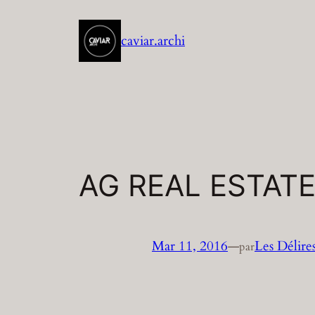
Aller
au
caviar.archi
contenu
AG REAL ESTATE
Mar 11, 2016
—
Les Délire
par