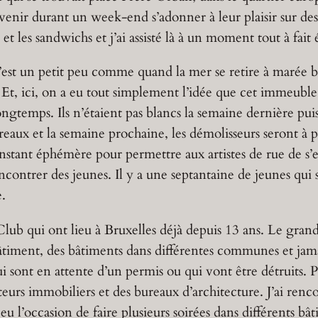
r venir durant un week-end s’adonner à leur plaisir sur de
t les sandwichs et j’ai assisté là à un moment tout à fait
 c’est un petit peu comme quand la mer se retire à marée b
. Et, ici, on a eu tout simplement l’idée que cet immeuble
longtemps. Ils n’étaient pas blancs la semaine dernière pui
eaux et la semaine prochaine, les démolisseurs seront à p
 instant éphémère pour permettre aux artistes de rue de s’
ncontrer des jeunes. Il y a une septantaine de jeunes qui s
e.
t Club qui ont lieu à Bruxelles déjà depuis 13 ans. Le gra
bâtiment, des bâtiments dans différentes communes et jama
 sont en attente d’un permis ou qui vont être détruits. 
teurs immobiliers et des bureaux d’architecture. J’ai ren
 eu l’occasion de faire plusieurs soirées dans différents bâ