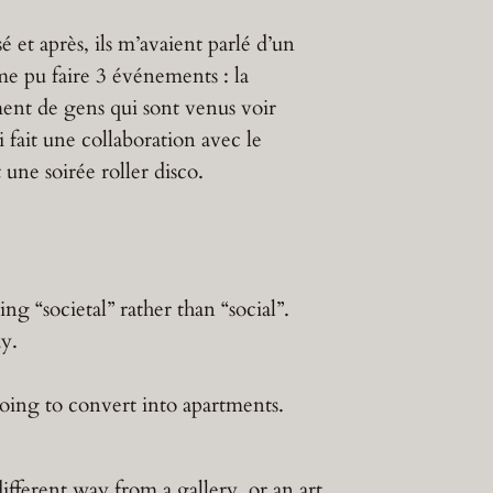
é et après, ils m’avaient parlé d’un
ême pu faire 3 événements : la
ément de gens qui sont venus voir
 fait une collaboration avec le
ne soirée roller disco.
ng “societal” rather than “social”.
y.
going to convert into apartments.
different way from a gallery, or an art