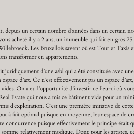
depuis un certain nombre d’années dans un certain nomb
avons acheté il y a 2 ans, un immeuble qui fait en gros 
 Willebroeck. Les Bruxellois savent où est Tour et Taxis 
lons transformer en appartements.
agit juridiquement d’une asbl qui a été constituée avec un
 espace d’art. Ce n’est effectivement pas un espace d’art,
x vides. On a eu l’opportunité d’investir ce lieu-ci où vou
G Real Estate qui nous a mis ce bâtiment vide pour un mi
rmis d’exploitation. C’est une première initiative de cett
 tout à fait optimal puisque en moyenne, leur espace de cr
te concurrence puisque effectivement le principe était qu
ne somme relativement modique. Donc pour les artistes, ce