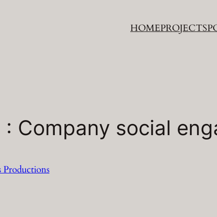
HOME
PROJECTS
P
 : Company social en
s Productions